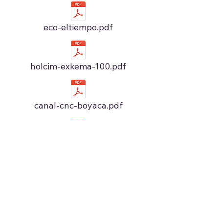
eco-eltiempo.pdf
holcim-exkema-100.pdf
canal-cnc-boyaca.pdf
bitacoranoticias-catedra.pdf
Síguenos en: