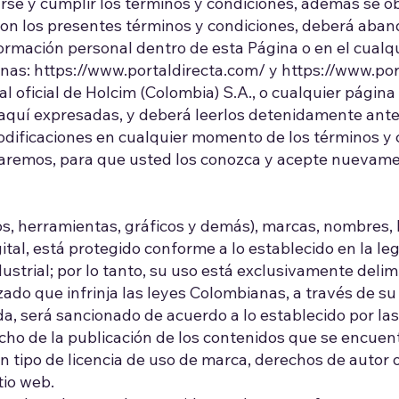
rse y cumplir los términos y condiciones, además se obl
on los presentes términos y condiciones, deberá aband
ormación personal dentro de esta Página o en el cualqui
inas:
https://www.portaldirecta.com/
y
https://www.po
al oficial de Holcim (Colombia) S.A., o cualquier pági
 aquí expresadas, y deberá leerlos detenidamente antes
dificaciones en cualquier momento de los términos y co
rmaremos, para que usted los conozca y acepte nuevame
s, herramientas, gráficos y demás), marcas, nombres,
ital, está protegido conforme a lo establecido en la le
ustrial; por lo tanto, su uso está exclusivamente deli
zado que infrinja las leyes Colombianas, a través de su 
a, será sancionado de acuerdo a lo establecido por la
cho de la publicación de los contenidos que se encuen
n tipo de licencia de uso de marca, derechos de autor o
tio web.