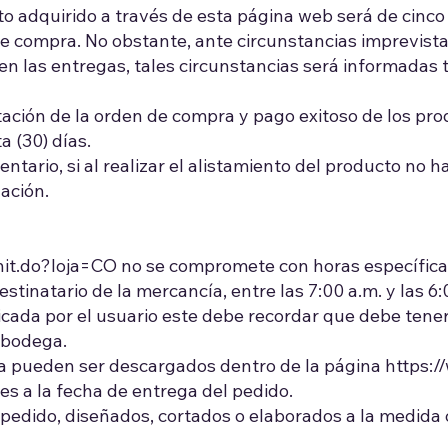
 adquirido a través de esta página web será de cinco (
 de compra. No obstante, ante circunstancias imprevista
s en las entregas, tales circunstancias será informadas 
tación de la orden de compra y pago exitoso de los pr
a (30) días.
entario, si al realizar el alistamiento del producto no
uación.
nit.do?loja=CO
no se compromete con horas específicas 
estinatario de la mercancía, entre las 7:00 a.m. y las 6
icada por el usuario este debe recordar que debe tene
 bodega.
a pueden ser descargados dentro de la página https:
es a la fecha de entrega del pedido.
edido, diseñados, cortados o elaborados a la medida o 