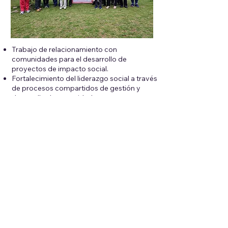
Trabajo de relacionamiento con
comunidades para el desarrollo de
proyectos de impacto social.
Fortalecimiento del liderazgo social a través
de procesos compartidos de gestión y
desarrollo de capacidades.
Posicionamiento de Holcim en la
generación de confianza con grupos de
interés.
Monitoreo permanente de la Licencia Social
para operar.
Proceso que permite el diálogo
permanente y comunicación directa con
nuestras comunidades de la zona de
influencia directa.
Reconocimiento del liderazgo de las
organizaciones sociales para valorar sus
alcances y fortalecer sus procesos de
gestión en cada una de sus comunidades.