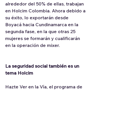
alrededor del 50% de ellas, trabajan 
en Holcim Colombia. Ahora debido a 
su éxito, lo exportarán desde 
Boyacá hacia Cundinamarca en la 
segunda fase, en la que otras 25 
mujeres se formarán y cualificarán 
en la operación de mixer.
La seguridad social también es un 
tema Holcim
Hazte Ver en la Vía, el programa de 
seguridad vial de Holcim sigue 
haciendo historia en Boyacá, 
apostándole a la reducción de los 
índices de accidentalidad, por medio 
de jornadas culturales, recreativas y 
lúdicas, en espacios comunitarios y 